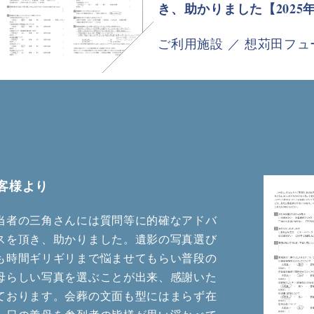
き、助かりました【2025年
ご利用施設 ／ 想苅田フ
客様より
当者の三角さんには質問等に的確なアドバ
スを頂き、助かりました。遺影の写真選び
も時間ギリギリまで悩ませてもらい普段の
母らしい写真を選ぶことが出来、感謝いた
ております。会葬の文面も型にはまらず在