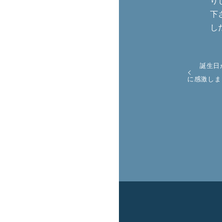
り
下
し
誕生日
に感激しま