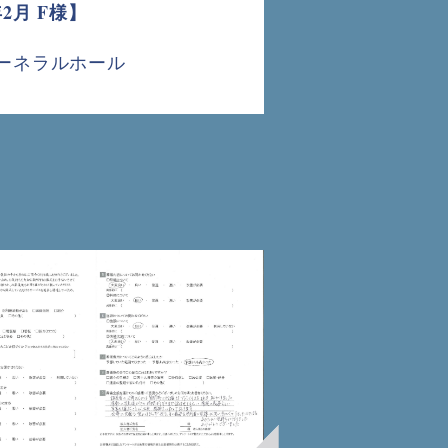
2月 F様】
ューネラルホール