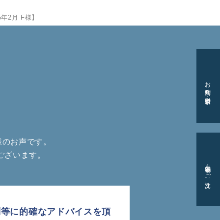
年2月 F様】
お問合せ・資料請求
様のお声です。
ございます。
供花・供物のご注文
問等に的確なアドバイスを頂