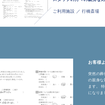
ご利用施設 ／ 行橋斎場
お客様
突然の葬
の親身な
ます。 
になりま